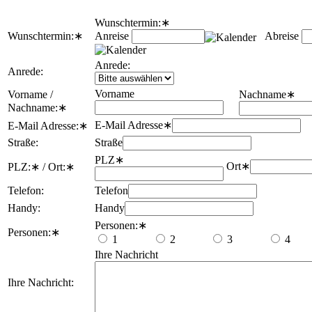
Wunschtermin:
∗
Wunschtermin:
∗
Anreise
Abreise
Anrede:
Anrede:
Vorname
Vorname /
Nachname
∗
Nachname:
∗
E-Mail Adresse
∗
E-Mail Adresse:
∗
Straße:
Straße
PLZ
∗
Ort
∗
PLZ:
∗
/ Ort:
∗
Telefon:
Telefon
Handy:
Handy
Personen:
∗
Personen:
∗
1
2
3
4
Ihre Nachricht
Ihre Nachricht: