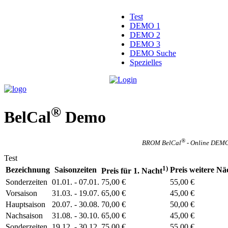
Test
DEMO 1
DEMO 2
DEMO 3
DEMO Suche
Spezielles
®
BelCal
Demo
®
BROM BelCal
- Online DEMO
Test
1)
Bezeichnung
Saisonzeiten
Preis weitere Nä
Preis für 1. Nacht
Sonderzeiten
01.01. - 07.01.
75,00 €
55,00 €
Vorsaison
31.03. - 19.07.
65,00 €
45,00 €
Hauptsaison
20.07. - 30.08.
70,00 €
50,00 €
Nachsaison
31.08. - 30.10.
65,00 €
45,00 €
Sonderzeiten
19.12. - 30.12.
75,00 €
55,00 €