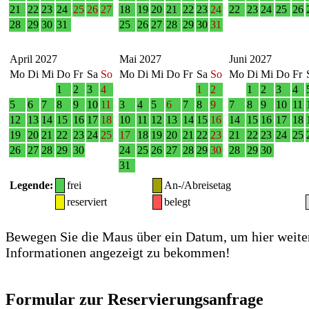
21
22
23
24
25
26
27
18
19
20
21
22
23
24
22
23
24
25
26
28
29
30
31
25
26
27
28
29
30
31
April 2027
Mai 2027
Juni 2027
Mo
Di
Mi
Do
Fr
Sa
So
Mo
Di
Mi
Do
Fr
Sa
So
Mo
Di
Mi
Do
Fr
1
2
3
4
1
2
1
2
3
4
5
6
7
8
9
10
11
3
4
5
6
7
8
9
7
8
9
10
11
12
13
14
15
16
17
18
10
11
12
13
14
15
16
14
15
16
17
18
19
20
21
22
23
24
25
17
18
19
20
21
22
23
21
22
23
24
25
26
27
28
29
30
24
25
26
27
28
29
30
28
29
30
31
Legende:
frei
An-/Abreisetag
reserviert
belegt
Bewegen Sie die Maus über ein Datum, um hier weite
Informationen angezeigt zu bekommen!
Formular zur Reservierungsanfrage