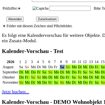
Prüfziffer:
∗
Bitte T
∗
Felder mit diesem Zeichen sind Pflichtfelder.
Es folgt eine Kalendervorschau für weitere Objekte. D
ein Zusatz-Modul.
Kalender-Vorschau - Test
2026
1
2
3
4
5
6
7
8
9
10
11
12
13
14
15
August
Sa
So
Mo
Di
Mi
Do
Fr
Sa
So
Mo
Di
Mi
Do
Fr
Sa
September
Di
Mi
Do
Fr
Sa
So
Mo
Di
Mi
Do
Fr
Sa
So
Mo
Di
Oktober
Do
Fr
Sa
So
Mo
Di
Mi
Do
Fr
Sa
So
Mo
Di
Mi
D
November
So
Mo
Di
Mi
Do
Fr
Sa
So
Mo
Di
Mi
Do
Fr
Sa
So
Jetzt buchen...
Kalender-Vorschau - DEMO Wohnobjekt 