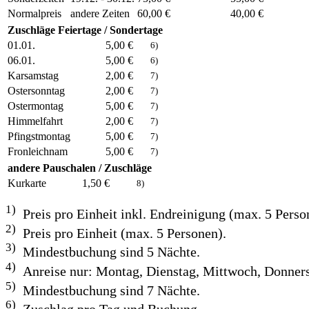
Normalpreis
andere Zeiten
60,00 €
40,00 €
Zuschläge Feiertage / Sondertage
01.01.
5,00 €
6)
06.01.
5,00 €
6)
Karsamstag
2,00 €
7)
Ostersonntag
2,00 €
7)
Ostermontag
5,00 €
7)
Himmelfahrt
2,00 €
7)
Pfingstmontag
5,00 €
7)
Fronleichnam
5,00 €
7)
andere Pauschalen / Zuschläge
Kurkarte
1,50 €
8)
1)
Preis pro Einheit inkl. Endreinigung (max. 5 Perso
2)
Preis pro Einheit (max. 5 Personen).
3)
Mindestbuchung sind 5 Nächte.
4)
Anreise nur: Montag, Dienstag, Mittwoch, Donnerst
5)
Mindestbuchung sind 7 Nächte.
6)
Zuschlag pro Tag und Buchung.