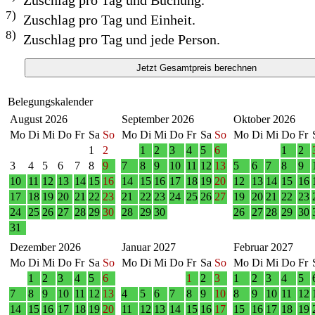
7)
Zuschlag pro Tag und Einheit.
8)
Zuschlag pro Tag und jede Person.
Belegungskalender
August 2026
September 2026
Oktober 2026
Mo
Di
Mi
Do
Fr
Sa
So
Mo
Di
Mi
Do
Fr
Sa
So
Mo
Di
Mi
Do
Fr
1
2
1
2
3
4
5
6
1
2
3
4
5
6
7
8
9
7
8
9
10
11
12
13
5
6
7
8
9
10
11
12
13
14
15
16
14
15
16
17
18
19
20
12
13
14
15
16
17
18
19
20
21
22
23
21
22
23
24
25
26
27
19
20
21
22
23
24
25
26
27
28
29
30
28
29
30
26
27
28
29
30
31
Dezember 2026
Januar 2027
Februar 2027
Mo
Di
Mi
Do
Fr
Sa
So
Mo
Di
Mi
Do
Fr
Sa
So
Mo
Di
Mi
Do
Fr
1
2
3
4
5
6
1
2
3
1
2
3
4
5
7
8
9
10
11
12
13
4
5
6
7
8
9
10
8
9
10
11
12
14
15
16
17
18
19
20
11
12
13
14
15
16
17
15
16
17
18
19