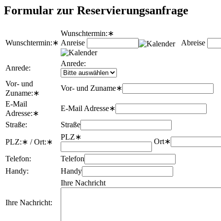
Formular zur Reservierungsanfrage
Wunschtermin:
∗
Wunschtermin:
∗
Anreise
Abreise
Anrede:
Anrede:
Vor- und
Vor- und Zuname
∗
Zuname:
∗
E-Mail
E-Mail Adresse
∗
Adresse:
∗
Straße:
Straße
PLZ
∗
Ort
∗
PLZ:
∗
/ Ort:
∗
Telefon:
Telefon
Handy:
Handy
Ihre Nachricht
Ihre Nachricht: