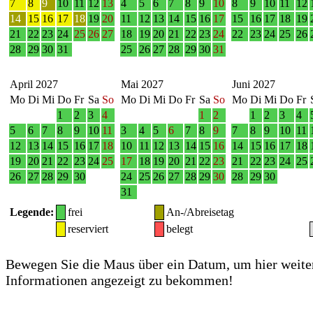
7
8
9
10
11
12
13
4
5
6
7
8
9
10
8
9
10
11
12
14
15
16
17
18
19
20
11
12
13
14
15
16
17
15
16
17
18
19
21
22
23
24
25
26
27
18
19
20
21
22
23
24
22
23
24
25
26
28
29
30
31
25
26
27
28
29
30
31
April 2027
Mai 2027
Juni 2027
Mo
Di
Mi
Do
Fr
Sa
So
Mo
Di
Mi
Do
Fr
Sa
So
Mo
Di
Mi
Do
Fr
1
2
3
4
1
2
1
2
3
4
5
6
7
8
9
10
11
3
4
5
6
7
8
9
7
8
9
10
11
12
13
14
15
16
17
18
10
11
12
13
14
15
16
14
15
16
17
18
19
20
21
22
23
24
25
17
18
19
20
21
22
23
21
22
23
24
25
26
27
28
29
30
24
25
26
27
28
29
30
28
29
30
31
Legende:
frei
An-/Abreisetag
reserviert
belegt
Bewegen Sie die Maus über ein Datum, um hier weite
Informationen angezeigt zu bekommen!