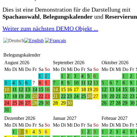
Dies ist eine Demonstration für die Darstellung mit
Spachauswahl
,
Belegungskalender
und
Reservieru
Weiter zum nächsten DEMO Objekt ...
Belegungskalender
August 2026
September 2026
Oktober 2026
Mo
Di
Mi
Do
Fr
Sa
So
Mo
Di
Mi
Do
Fr
Sa
So
Mo
Di
Mi
Do
Fr
1
2
1
2
3
4
5
6
1
2
3
4
5
6
7
8
9
7
8
9
10
11
12
13
5
6
7
8
9
10
11
12
13
14
15
16
14
15
16
17
18
19
20
12
13
14
15
16
17
18
19
20
21
22
23
21
22
23
24
25
26
27
19
20
21
22
23
24
25
26
27
28
29
30
28
29
30
26
27
28
29
30
31
Dezember 2026
Januar 2027
Februar 2027
Mo
Di
Mi
Do
Fr
Sa
So
Mo
Di
Mi
Do
Fr
Sa
So
Mo
Di
Mi
Do
Fr
1
2
3
4
5
6
1
2
3
1
2
3
4
5