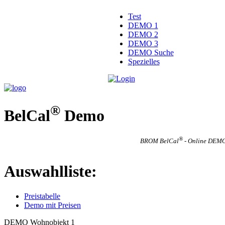
Test
DEMO 1
DEMO 2
DEMO 3
DEMO Suche
Spezielles
®
BelCal
Demo
®
BROM BelCal
- Online DEMO
Auswahlliste:
Preistabelle
Demo mit Preisen
DEMO Wohnobjekt 1